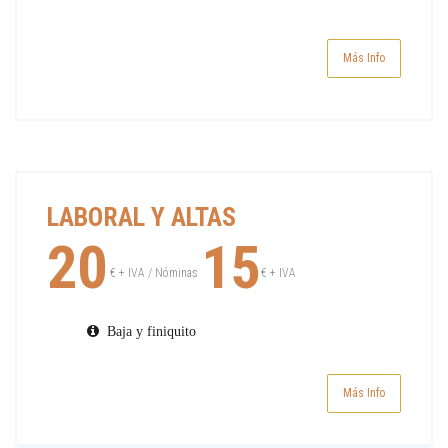
Más Info
LABORAL Y ALTAS
20
15
€ + IVA
/ Nóminas
€ + IVA
Baja y finiquito
Más Info